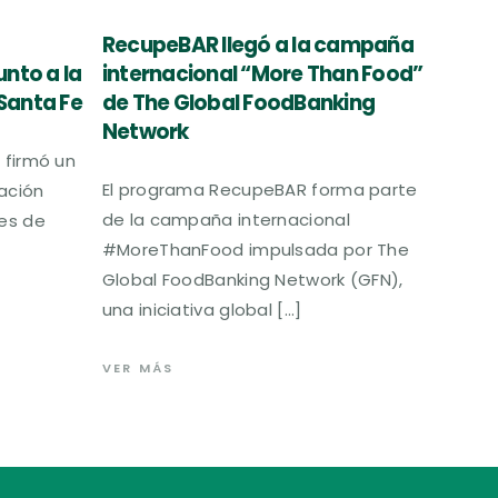
RecupeBAR llegó a la campaña
nto a la
internacional “More Than Food”
Santa Fe
de The Global FoodBanking
Network
 firmó un
El programa RecupeBAR forma parte
ación
de la campaña internacional
es de
#MoreThanFood impulsada por The
Global FoodBanking Network (GFN),
una iniciativa global […]
VER MÁS