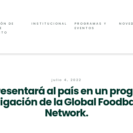
IÓN DE
INSTITUCIONAL
PROGRAMAS Y
NOVE
E
EVENTOS
CTO
julio 4, 2022
esentará al país en un pr
tigación de la Global Foodb
Network.