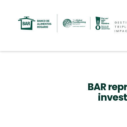
GEST
TRIPL
IMPA
BAR repr
inves