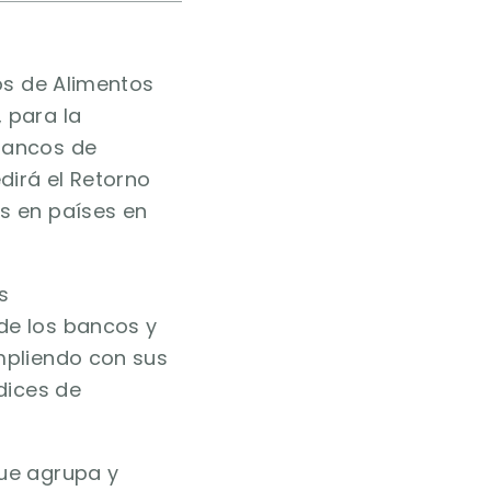
os de Alimentos
 para la
 Bancos de
irá el Retorno
os en países en
s
de los bancos y
umpliendo con sus
ndices de
ue agrupa y