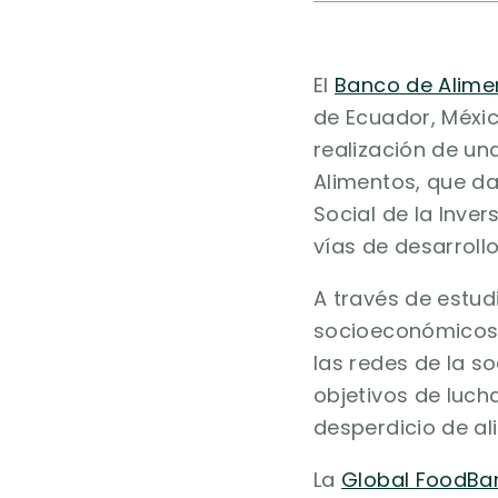
El
Banco de Alime
de Ecuador, Méxic
realización de un
Alimentos, que d
Social de la Inve
vías de desarrollo
A través de estud
socioeconómicos y
las redes de la s
objetivos de lucha
desperdicio de al
La
Global FoodBa